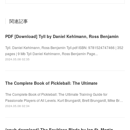
関連記事
PDF [Download] Tyll by Daniel Kehlmann, Ross Benjamin
Tyll. Daniel Kehlmann, Ross Benjamin Tyll.pdf ISBN: 9781524747466 | 352
pages | 9 Mb Tyll Daniel Kehlmann, Ross Benjamin Page...
2024.05.08 02:35
The Complete Book of Pickleball: The Ultimate
The Complete Book of Pickleball: The Ultimate Training Guide for
Passionate Players of All Levels. Kurt Brungardt, Brett Brungardt, Mike Br…
2024.05.08 02:34
{epub download} The Faultless Blade by Ian St. Martin