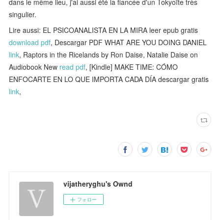
dans le même lieu, j'ai aussi été la fiancée d'un Tokyoïte très
singulier.
Lire aussi: EL PSICOANALISTA EN LA MIRA leer epub gratis
download pdf
, Descargar PDF WHAT ARE YOU DOING DANIEL
link
, Raptors in the Ricelands by Ron Daise, Natalie Daise on
Audiobook New
read pdf
, [Kindle] MAKE TIME: CÓMO
ENFOCARTE EN LO QUE IMPORTA CADA DÍA descargar gratis
link
,
vijatheryghu's Ownd
フォロー