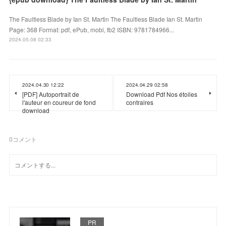
The Faultless Blade by Ian St. Martin The Faultless Blade Ian St. Martin
Page: 368 Format: pdf, ePub, mobi, fb2 ISBN: 9781784966...
2024.05.08 02:33
2024.04.30 12:22
2024.04.29 02:58
[PDF] Autoportrait de
Download Pdf Nos étoiles
l'auteur en coureur de fond
contraires
download
0
コメント
PR